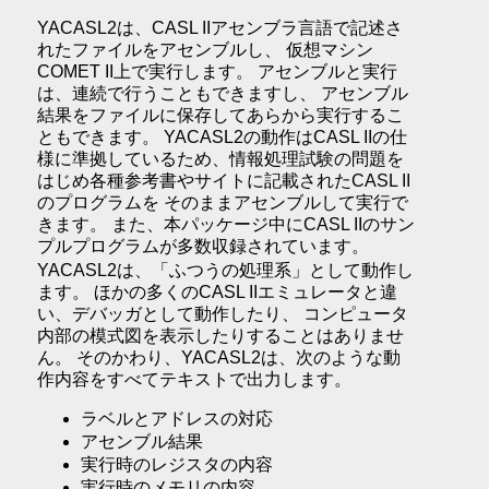
YACASL2は、CASL IIアセンブラ言語で記述さ
れたファイルをアセンブルし、 仮想マシン
COMET II上で実行します。 アセンブルと実行
は、連続で行うこともできますし、 アセンブル
結果をファイルに保存してあらから実行するこ
ともできます。 YACASL2の動作はCASL IIの仕
様に準拠しているため、情報処理試験の問題を
はじめ各種参考書やサイトに記載されたCASL II
のプログラムを そのままアセンブルして実行で
きます。 また、本パッケージ中にCASL IIのサン
プルプログラムが多数収録されています。
YACASL2は、「ふつうの処理系」として動作し
ます。 ほかの多くのCASL IIエミュレータと違
い、デバッガとして動作したり、 コンピュータ
内部の模式図を表示したりすることはありませ
ん。 そのかわり、YACASL2は、次のような動
作内容をすべてテキストで出力します。
ラベルとアドレスの対応
アセンブル結果
実行時のレジスタの内容
実行時のメモリの内容