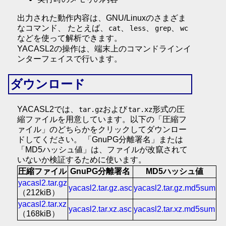
出力された動作内容は、GNU/Linuxのさまざま
なコマンド、 たとえば、
、
、
、
cat
less
grep
wc
などを使って解析できます。
YACASL2の操作は、端末上のコマンドラインイ
ンターフェイスで行います。
ダウンロード
YACASL2では、
および
形式の圧
tar.gz
tar.xz
縮ファイルを用意しています。以下の「圧縮フ
ァイル」のどちらかをクリックしてダウンロー
ドしてください。 「GnuPG分離署名」または
「MD5ハッシュ値」は、ファイルが改竄されて
いないか検証するために使います。
圧縮ファイル
GnuPG分離署名
MD5ハッシュ値
yacasl2.tar.gz
yacasl2.tar.gz.asc
yacasl2.tar.gz.md5sum
（212kiB）
yacasl2.tar.xz
yacasl2.tar.xz.asc
yacasl2.tar.xz.md5sum
（168kiB）